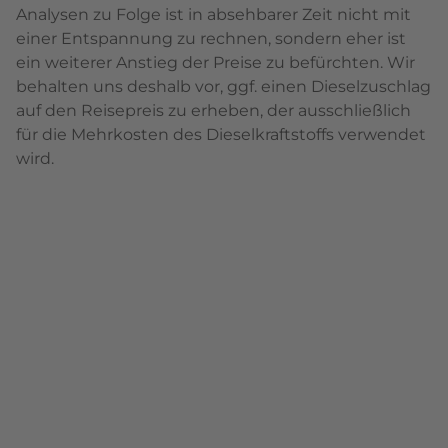
Analysen zu Folge ist in absehbarer Zeit nicht mit
einer Entspannung zu rechnen, sondern eher ist
ein weiterer Anstieg der Preise zu befürchten. Wir
behalten uns deshalb vor, ggf. einen Dieselzuschlag
auf den Reisepreis zu erheben, der ausschließlich
für die Mehrkosten des Dieselkraftstoffs verwendet
wird.
Tag 1: Anreise Hildesheim – Calais – Folkstone
– Surrey
Wir fahren mit unserem Minibus über das
Ruhrgebiet, die Niederlande, Belgien bis nach Calais
in Frankreich. Die Tunneldurchfahrt am Nachmittag
dauert ca. 35-40 Minuten und bringt uns nach
Folkstone. Weiterfahrt bis zur
Zwischenübernachtung südlich von London.