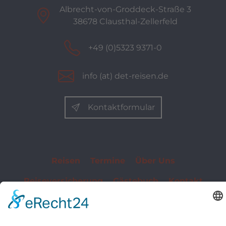
Albrecht-von-Groddeck-Straße 3
38678 Clausthal-Zellerfeld
+49 (0)5323 9371-0
info (at) det-reisen.de
Kontaktformular
Reisen
Termine
Über Uns
Reiseversicherung
Gästebuch
Kontakt